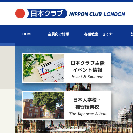
HOME
会員向け情報
各種教室・セミナー
お知らせ
日本クラブ主催イベント情報
会報「びっぐべん」
英国ヘルスケア通信
お役立ち情報
日本クラブとは？
アクセス
英語教室
ゴルフアカデミー
会員主催教室・セミナー