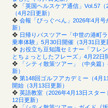
❖
「英国ヘルスケア通信」Vol.57（
（4月2日更新）
❖
会報「びっぐべん」2026年4月
新）
❖
日帰りバスツアー「中世の港町ライ
乗車体験」5月30日開催（3月31日更
❖
お役立ち豆知識セミナー「フレ
とちょっとしたフレーズ」4月22日開
❖
「シティ散策ツアー」（中央篇）4
新）
❖
第148回ゴルフアカデミー（4月
開始（3月13日更新）
❖
英語教室（2026年4月13日スタ
12日更新）
❖
「シティ散策ツアー」ガイド《坂次