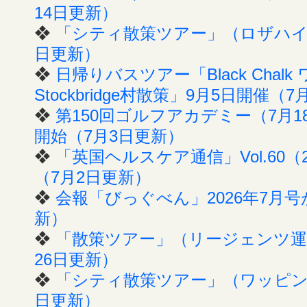
14日更新）
❖
「シティ散策ツアー」（ロザハイズ
日更新）
❖
日帰りバスツアー「Black Cha
Stockbridge村散策」9月5日開催（
❖
第150回ゴルフアカデミー（7月
開始（7月3日更新）
❖
「英国ヘルスケア通信」Vol.60（
（7月2日更新）
❖
会報「びっぐべん」2026年7月
新）
❖
「散策ツアー」（リージェンツ運河
26日更新）
❖
「シティ散策ツアー」（ワッピング
日更新）