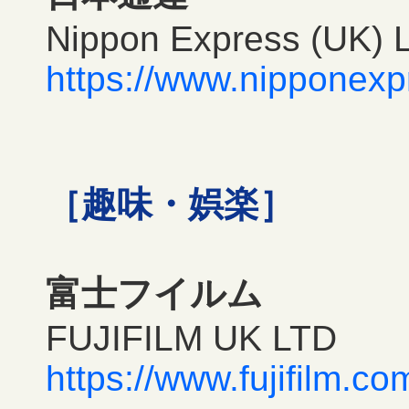
Nippon Express (UK) L
https://www.nipponexp
［趣味・娯楽］
富士フイルム
FUJIFILM UK LTD
https://www.fujifilm.co