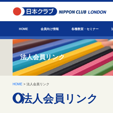
HOME
会員向け情報
各種教室・セミナー
お知らせ
日本クラブ主催イベント情報
会報「びっぐべん」
英国ヘルスケア通信
お役立ち情報
日本クラブとは？
アクセス
英語教室
ゴルフアカデミー
会員主催教室・セミナー
法人会員リンク
HOME
> 法人会員リンク
法人会員リンク