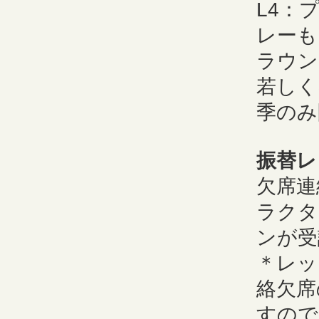
L4：
レーも
ラウン
若しく
季のみ
振替レ
欠席連
ラクタ
ンが受
＊レッ
絡欠席
すので