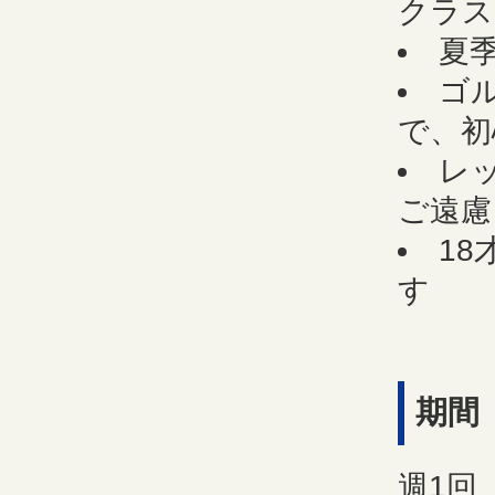
クラス
夏
ゴ
で、初
レ
ご遠慮
1
す
期間
週1回