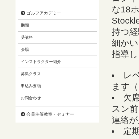
な18
ゴルフアカデミー
Stoc
期間
持つ経
受講料
細かい
会場
指導し
インストラクター紹介
レ
募集クラス
ます（
申込み要領
欠
お問合わせ
スン前
会員主催教室・セミナー
連絡が
定