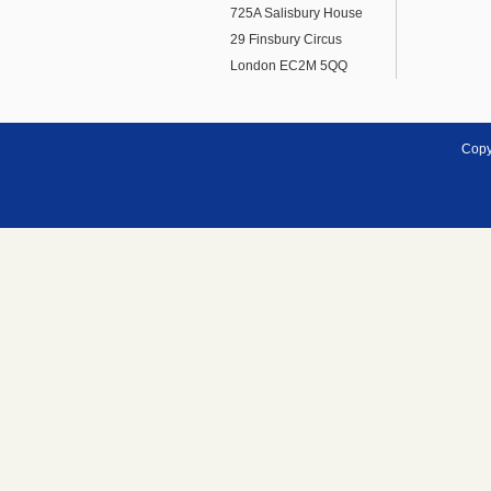
725A Salisbury House
29 Finsbury Circus
London EC2M 5QQ
Copy