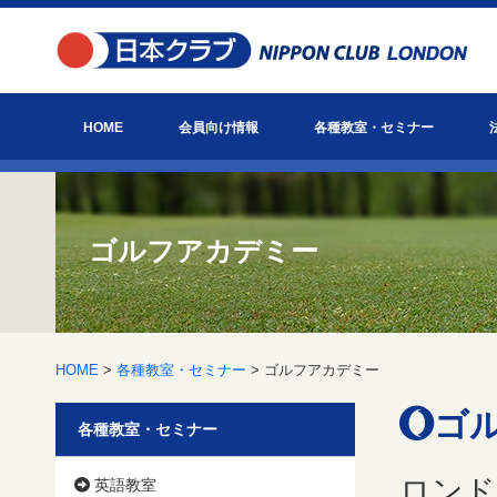
HOME
会員向け情報
各種教室・セミナー
お知らせ
日本クラブ主催イベント情報
会報「びっぐべん」
英国ヘルスケア通信
お役立ち情報
日本クラブとは？
アクセス
英語教室
ゴルフアカデミー
会員主催教室・セミナー
ゴルフアカデミー
HOME
>
各種教室・セミナー
> ゴルフアカデミー
ゴル
各種教室・セミナー
ロンドン
英語教室