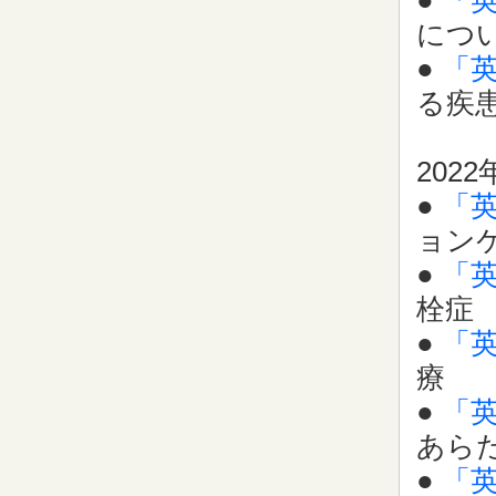
●
「
につ
●
「
る疾
2022
●
「
ョン
●
「
栓症
●
「
療
●
「
あら
●
「