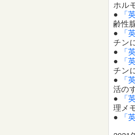
ホル
●
「
齢性
●
「
チン
●
「
●
「
チン
●
「
活の
●
「
理メ
●
「