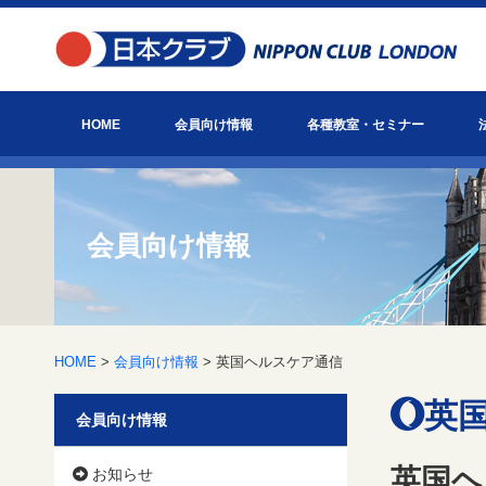
HOME
会員向け情報
各種教室・セミナー
お知らせ
日本クラブ主催イベント情報
会報「びっぐべん」
英国ヘルスケア通信
お役立ち情報
日本クラブとは？
アクセス
英語教室
ゴルフアカデミー
会員主催教室・セミナー
会員向け情報
HOME
>
会員向け情報
> 英国ヘルスケア通信
英国
会員向け情報
英国ヘ
お知らせ