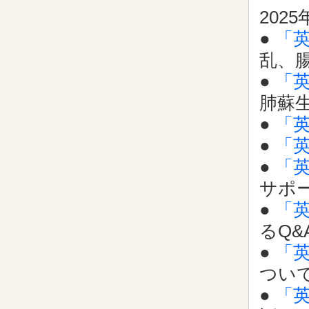
2025
●
「
乱、
●
「
肺蘇
●
「
●
「
●
「
サポ
●
「
るQ&
●
「
ついて
●
「