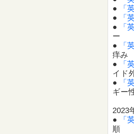
●
「
●
「
●
「
ー
●
「
痒み
●
「
イド
●
「
ギー
2023
●
「
順