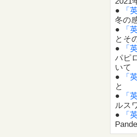
2021
●
「
冬の
●
「
とそ
●
「
パピ
いて
●
「
と
●
「
ルス
●
「
Pan