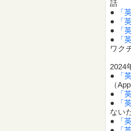
話
●
「
●
「
●
「
●
「
ワク
2024
●
「
（Appe
●
「
●
「
ない
●
「
●
「