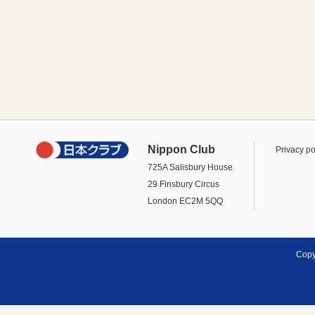
Nippon Club
Privacy po
725A Salisbury House
29 Finsbury Circus
London EC2M 5QQ
Copy