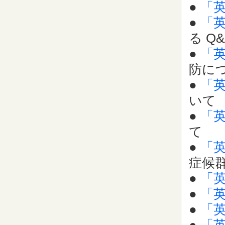
●
「
●
「
る Q&
●
「
防に
●
「
いて
●
「
て
●
「
症候
●
「
●
「
●
「