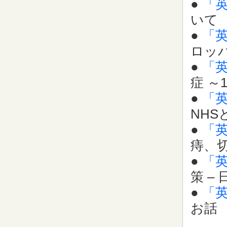
●
「
いて
●
「
ロッ
●
「
症 ～
●
「
NH
●
「
痔、切
●
「
策 –
●
「
お話