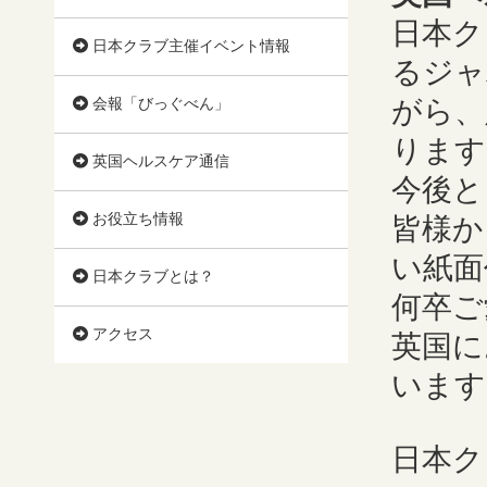
日本ク
日本クラブ主催イベント情報
るジャ
会報「びっぐべん」
がら、
ります
英国ヘルスケア通信
今後と
お役立ち情報
皆様か
い紙面
日本クラブとは？
何卒ご
アクセス
英国に
います
日本ク